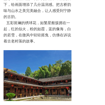
下，给画面增添了几分温润感。把古桥韵
产业振兴
味与山水之美完美融合，让人感受到宁静
的古韵。
ꁕ
示范基地
五彩斑斓的绣球花，如繁星般簇拥在一
ꁕ
强农品牌
起，红的似火，粉的如霞，蓝的像海，白
的若雪，在微风中轻轻摇曳，仿佛在诉说
ꁕ
一村一品
着古老村落的故事。
互购互换
ꁕ
项目推广
乡村百度
会员风采
视频分享
人员查询