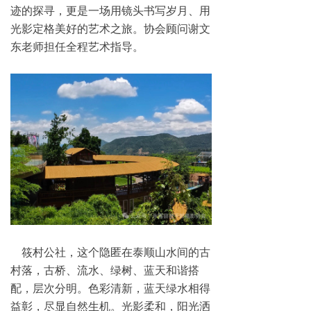
迹的探寻，更是一场用镜头书写岁月、用
ꁕ
三农人物
光影定格美好的艺术之旅。协会顾问谢文
东老师担任全程艺术指导。
ꁕ
教育培训
组织振兴
ꁕ
魅力村官
ꁕ
第一书记
ꁕ
基层党建
生态振兴
ꁕ
美食美景
筱村公社，这个隐匿在泰顺山水间的古
ꁕ
美丽乡村
村落，古桥、流水、绿树、蓝天和谐搭
配，层次分明。色彩清新，蓝天绿水相得
ꁕ
五水共治
益彰，尽显自然生机。光影柔和，阳光洒