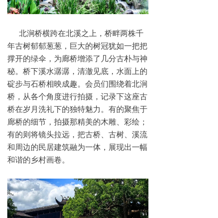
北涧桥横跨在北溪之上，桥畔两株千
年古树郁郁葱葱，巨大的树冠犹如一把把
撑开的绿伞，为廊桥增添了几分古朴与神
秘。桥下溪水潺潺，清澈见底，水面上的
碇步与石桥相映成趣。会员们围绕着北涧
桥，从各个角度进行拍摄，记录下这座古
桥在岁月洗礼下的独特魅力。有的聚焦于
廊桥的细节，拍摄那精美的木雕、彩绘；
有的则将镜头拉远，把古桥、古树、溪流
和周边的民居建筑融为一体，展现出一幅
和谐的乡村画卷。