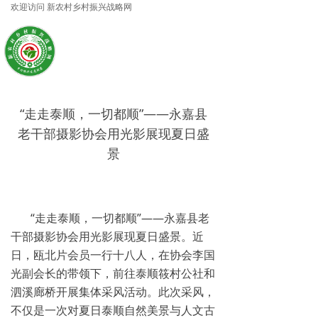
欢迎访问 新农村乡村振兴战略网
网站首页
中国乡村振兴局
新农村乡村
振兴战略网
综合报道
农业农村部
끀
ꁕ
自然资源部
各地资讯
“走走泰顺，一切都顺”——永嘉县
ꁕ
生态环境部
政策指南
老干部摄影协会用光影展现夏日盛
文化振兴
科技部
景
ꁕ
水利部
乡村文化
ꁕ
公安部
乡贤文化
“走走泰顺，一切都顺”——永嘉县老
干部摄影协会用光影展现夏日盛景。近
ꁕ
司法部
乡村论谈
日，瓯北片会员一行十八人，在协会李国
光副会长的带领下，前往泰顺筱村公社和
人才振兴
国家商务部
泗溪廊桥开展集体采风活动。此次采风，
ꁕ
专家教授
不仅是一次对夏日泰顺自然美景与人文古