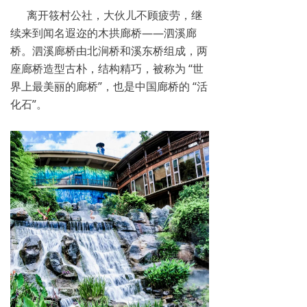
离开筱村公社，大伙儿不顾疲劳，继
续来到闻名遐迩的木拱廊桥——泗溪廊
桥。泗溪廊桥由北涧桥和溪东桥组成，两
座廊桥造型古朴，结构精巧，被称为 “世
界上最美丽的廊桥”，也是中国廊桥的 “活
化石”。