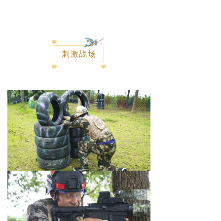
产业振兴
ꁕ
示范基地
刺激战场
ꁕ
强农品牌
ꁕ
一村一品
互购互换
ꁕ
项目推广
乡村百度
会员风采
视频分享
人员查询