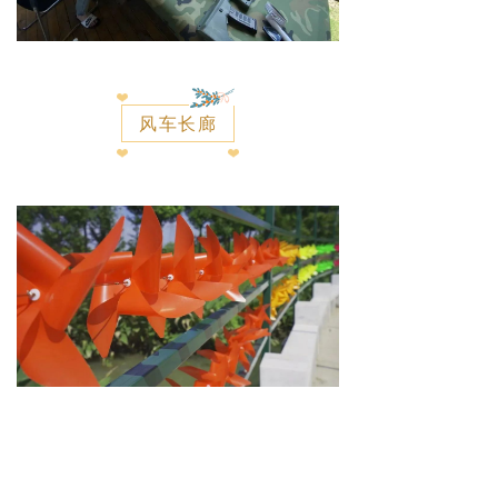
风车长廊
风铃长廊