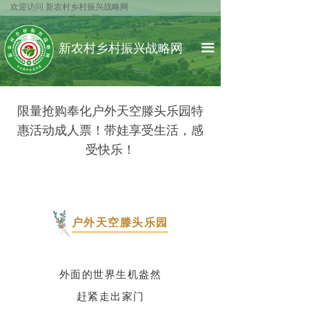
欢迎访问 新农村乡村振兴战略网
网站首页
中国乡村振兴局
新农村乡村
振兴战略网
综合报道
农业农村部
끀
ꁕ
自然资源部
各地资讯
限量抢购奉化户外天空滕头乐园特
ꁕ
生态环境部
政策指南
惠活动成人票！带娃享受生活，感
文化振兴
科技部
受快乐！
ꁕ
水利部
乡村文化
ꁕ
公安部
乡贤文化
户外天空滕头乐园
ꁕ
司法部
乡村论谈
人才振兴
国家商务部
外面的世界生机盎然
ꁕ
赶紧走出家门
专家教授