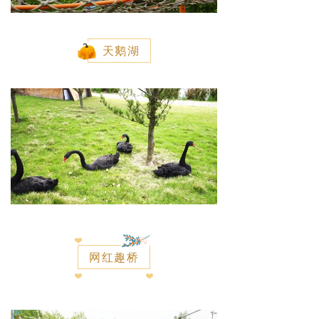
天鹅湖
网红趣桥