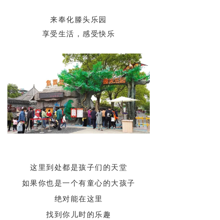
ꁕ
三农人物
来奉化滕头乐园
享受生活，感受快乐
ꁕ
教育培训
组织振兴
ꁕ
魅力村官
ꁕ
第一书记
ꁕ
基层党建
生态振兴
这里到处都是孩子们的天堂
ꁕ
美食美景
如果你也是一个有童心的大孩子
ꁕ
美丽乡村
绝对能在这里
ꁕ
五水共治
找到你儿时的乐趣