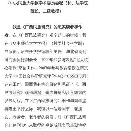
（
中央民族大学原学术委员会秘书长、法学院
产业振兴
院长、二级教授
）
ꁕ
示范基地
我是《广西民族研究》的忠实读者和作
ꁕ
强农品牌
者。
在《广西民族研究》艰辛起步的时候，我
在《华中师范大学学报》（哲学社会科学版）
ꁕ
一村一品
当编辑，
后来任学报编辑部主任、湖北省期刊
研究会执行副会长
。
199
0
年底参与发
起
“
北大核
互购互换
心期
刊
”
草创工作，
200
3
年
参与教育部设在
南京
ꁕ
项目推广
大学
“
中国社会科学研究评价中心
”
“
CSSCI
”
期刊
评选工作。
因而
我
有机会
目睹和见证了
《广西
乡村百度
民族研究》
顽强崛起、奋力拼搏和步入辉煌的
会员风采
发展历程。
在《广西民族研究》创
刊
4
0
周年
盛
典
隆重
举行
之际，我谨以一位老同事、老朋
视频分享
友
、
老读者、
老作者
的身份，对《广西民族研
究》创
刊
4
0
年来取得的
卓越
成就表示热烈
地
祝
人员查询