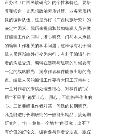
正
办出《广西民族研究》的个性和特色。
要
培
养和锻造一支思想政治素质过硬
、业务素质精
良的编辑队伍，这是办好《广西民族研究》的
决定性因素。
我历来
提倡和鼓励编辑
人员
在做
好编辑工作的同时，潜心研究一门与本人承担
的编辑工作相关的学术问题，这样做有利于编
辑
人员
逐渐由外行变为内行，有利于编辑与作
者的沟通交流。编辑在选稿与组稿的时候要有
一定的战略眼光，洞察作者稿件能够出彩的亮
点。
编辑人员的编辑工作要有大国工匠精神：
一是对作者的来稿处理要细心。对稿件
的
“
采
用
”
“
不采
用
”
都要上心、用心，不能伤害作者的
心。二是要瞄准作者对某一问题的长期研究。
凡是
能
进行长期研究的一般能出精品，搞短期
研究的
、
“
打一枪换一个地
方
”
的研究，出不了
有价值的好论文。编辑要与作者交朋友、跟踪