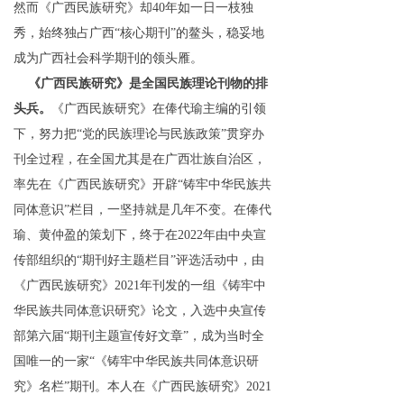
然而
《广西民族研究》
却
4
0
年如一日
一枝独
秀，始终独占
广西
“
核心期
刊
”
的
鳌头，
稳妥地
成为广西
社会科学期刊
的领头雁。
《广西民族研究》是全国
民族
理论刊物的排
头兵。
《广西民族研究》
在
俸代瑜
主编
的引领
下，努力
把
“
党的民族理论与民族政策
”
贯穿办
刊全过程，在全国尤其是在广西
壮族自治区
，
率先在《广西民族研究》开
辟
“
铸牢中华民族共
同体意
识
”
栏目，一坚持就是几年不变。
在
俸代
瑜
、
黄仲盈的策划下，
终于
在
202
2
年由中央宣
传部组织
的
“
期刊好主题栏
目
”
评选活动中，
由
《广西民族研究》
202
1
年
刊发的一组《铸牢中
华民族共同体意识研究》论文，入选
中央宣传
部
第六
届
“
期刊主题宣传好文章
”
，
成为当时全
国唯一的一
家
“
《铸牢中华民族共同体意识研
究》名
栏
”
期刊。本人在
《广西民族研究
》
202
1