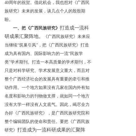
4
0
周年的祝贺。借此机会，我也想对《广西民
族研究》
未来
的
发展，谈几点个人的
殷殷
期
盼。
打造成一流
科
一、把
《广西民族研究》
研
成果汇聚阵地。
《广西民族研究》
未来
应
当继
续
“
筑巢引
凤
”
，把
《广西民族研究》
打造
成为具有国内
、
国际影响力的一流
“
民族
学
类
”
学术期刊。
打造一本高质量的学术期刊，不
只是对科学研究、学术发展意义重大，而且对
整个广西经济社会的发展具有重要的牵引和推
动作用。一个地方如果没有几家在国内外有知
名度
和影响力
的刊物做支撑，就如同一个地方
没有大学一样没有人文底气。因此，竭尽全力
办好《广西民族研究》，是广西民族研究院和
整个编辑团队的使命和责任。
要把
《广西民族
打造成
为
一流
科研
成果
的
汇聚阵
研究》