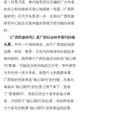
贺
！对
覃乃昌
、
俸代瑜
等历任主编给广大作者
的关心和扶植表示衷心地感谢！
祝愿《广西民
族研究》百尺竿头更进一步，在
现任
广西民族
研究中心副主任
黄仲盈的带领下
把刊物
办得
更
好。
《广西民族研究》
是广西社会科学
期刊的领
头雁。
作为一个省份来说，由于广西地处祖国
边陲，科技、教育、文化与内地省份比较起来
相对较弱，因而
整个广西壮族自治区的
“
核心期
刊
”
数量，可能还没有
内地
武汉大学、华中师范
大学
任何一所大学
多。
就我个人的观察
来
看，
广西有好些原来
是
“
核心期
刊
”
的刊物，办着办
着就
从
“
核心期
刊
”
的位置上滑下来了，
变成
了
“
普通期
刊
”
。有的又经过十多年的奋斗爬
坡，才回到
了
“
核心期
刊
”
的位置，有的即使努
力十多年仍然
离
“
核心期
刊
”
还有很远的距离。