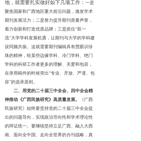
地，就需要扎实做好如下几项工作：
一是
聚焦国家和
广西
地区重大前沿问题，激发学术
期刊发展活力；二是努力提升期刊质量声誉，
着力创新和打造优质品牌；三是抓
住
“
双一
流
”
大学学科发展机遇，让期刊与大学的学科建
设同频共振。这就需要期刊编辑具有慧眼识珍
珠的精神，给某些
边缘学科、冷门学科、绝门
学科
的科研工作者更多的理解
、关爱
和包容，
在录用稿件的时候突
出
“
专业、开放、严谨、包
容
”
的选录原则。
二、用党的二十届三中全会、四中全会精
神推动《广西民族研究》
高质量发展
。
《广西
民族研究》始终要坚持
党的二十届三中全会提
出的
问题导向，实现政治导向性和学术理论性
的辩证统一。要继续坚持
立足
广西
、融入
大西
南
、面向全中国、走向
全
世界的办刊战略
，真