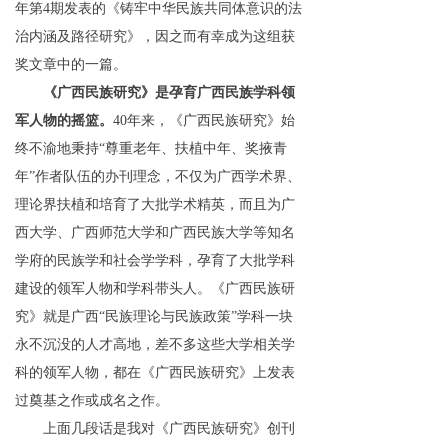
年
第
4
期发表的《铸牢中华民族共同体意识的法
治内涵及路径研究》，
因之而
有幸成为这组获
奖文章中的一篇。
《广西民族研究》是孕育广西民族学科领
军人物的摇篮。
4
0
年来
，
《广西民族研究》
始
终不渝地秉持
“
尊重老年、扶植中年、奖
掖
青
年
”
作者队伍
的办刊理念，
不仅为广西学术
界、
理论界扶植和培育了大批学术精英，而且为广
西大学、广西师范大学和广西民族大学等
知名
学府
的民族
学和社会学
学科，
孕育了大批
学科
建设的
领军人物和学科带头人。
《广西民族研
究》就是广西
“
民族理论与民族政策
”
学科一块
永不沉没
的人才高地，差不多这些大学相关学
科的领军人物，都在《广西民族研究》
上
发表
过
奠基之作或
成名之作。
上面几段话是我对《广西民族研究》创
刊