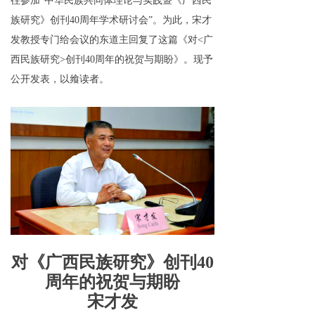
往
参
加
“
中华民族共同体
理论与实践暨
《广西民
ꁕ
三农人物
族研究》
创
刊
4
0
周年
学术研讨会
”
。为此
，
宋才
发教授
专门给会议的东道主回复了
这篇
《
对
<
广
ꁕ
教育培训
西民族研究
>
创
刊
4
0
周年的祝贺与期盼
》
。
现予
公开发表
，
以飨读者。
组织振兴
ꁕ
魅力村官
ꁕ
第一书记
ꁕ
基层党建
生态振兴
ꁕ
美食美景
对《广西民族研究》创
刊
4
0
ꁕ
美丽乡村
周年的祝贺与期盼
宋才发
ꁕ
五水共治