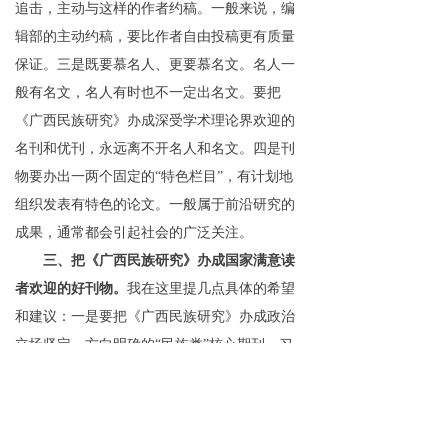
追击，主动与这样的作者约稿。一般来说，编
辑部的主动约稿，要比作者自由投稿更有质量
保证。三是既要慕名人、更要慕名文。名人一
般有名文，名人有时
也
不一定出名文。要把
《广西民族研究》办成深受学术理论界欢迎的
名刊和优刊，永远离不开名人和名文。四是刊
物要办出一两个固定
的
“
特色栏
目
”
，有计划地
组织发表有特色的论文。一般属于前沿研究的
成果，通常都会引起社会的广泛关注。
三、把
《广西民族研究》办成国家满意读
者欢迎的好刊物。
我在这里提几点具体的希望
和建议：
一
是
要把《广西民族研究》办成政治
立场坚定、方向明确的
“
民族类
”
核心期刊
。习
近平在党的二十大报告中强调，新时代
要
“
以铸
牢中华民族共同体意识为主
线
”
“
以中国式现代
化全面推进中华民族伟大复
兴
”
。
在
202
1
年
8
月