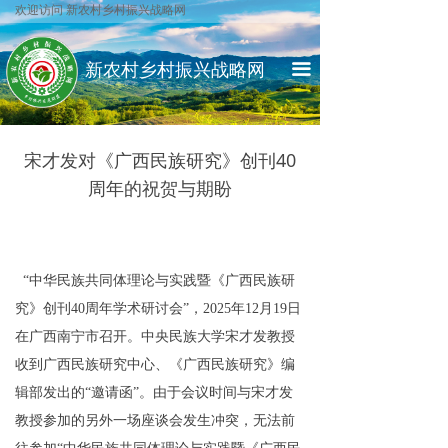
欢迎访问 新农村乡村振兴战略网
网站首页
中国乡村振兴局
新农村乡村
振兴战略网
综合报道
农业农村部
끀
ꁕ
自然资源部
各地资讯
宋才发对《广西民族研究》创刊40
ꁕ
生态环境部
政策指南
周年的祝贺与期盼
文化振兴
科技部
ꁕ
水利部
乡村文化
“
中华民族共同体
理论与实践暨
《广西民族研
ꁕ
公安部
乡贤文化
究》
创
刊
4
0
周年
学术研讨会
”
，
202
5
年
1
2
月
1
9
日
ꁕ
在广西南宁市召开。
中央民族大学
宋才发教授
司法部
乡村论谈
收到广西民族研究中心
、
《广西民族研究》
编
人才振兴
国家商务部
辑部
发出
的
“
邀请
函
”
。
由于会议时间与宋才发
教授参加的另外一场座谈会发生冲突，无法
前
ꁕ
专家教授